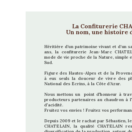
La Confiturerie CH
Un nom, une histoire 
Héritière d’un patrimoine vivant et d’un sa
ans, la confiturerie Jean-Marc CHATEL
mode de vie proche de la Nature, simple e
Sud.
Figure des Hautes-Alpes et de la Provenc
à eux seuls la douceur de vivre des p
National des Ecrins, à la Côte d’Azur.
Nous mettons un point d'honneur à travai
producteurs partenaires au chaudron à l'
d'acidité.
Fruitez vos envies ! Fruitez vos performan
Depuis 2009 et le rachat par Sébastien, l
CHATELAIN, la
qualité
CHATELAIN reste
diversification de la production, autour du