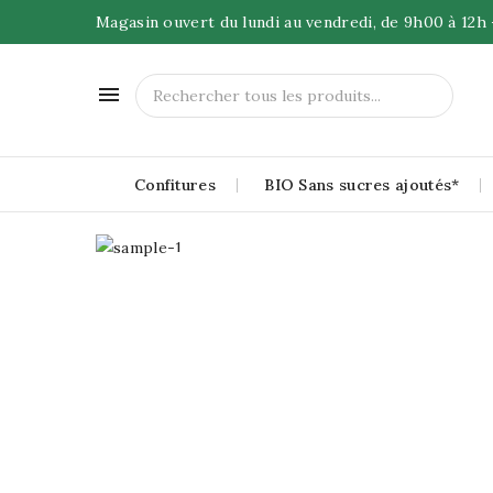
Magasin ouvert du lundi au vendredi, de 9h00 à 12h

Confitures
BIO Sans sucres ajoutés*