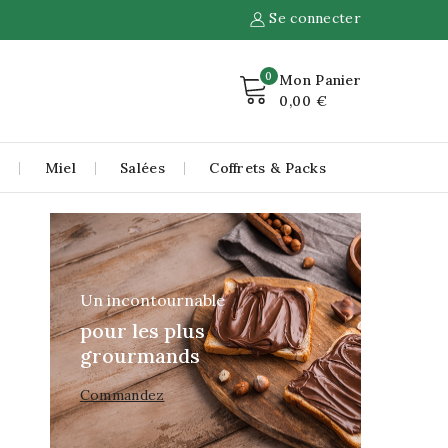
Se connecter
0
Mon Panier
0,00 €
r
Miel
Salées
Coffrets & Packs
Un incontournable
pour les plus
grourmands
Commandez