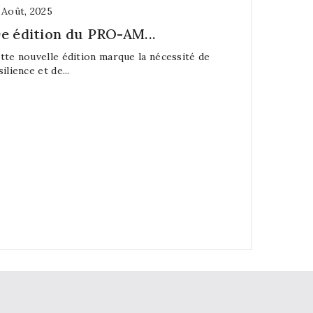
5
Août,
2025
25
Juil.,
202
0e édition du PRO-AM...
Rapport
tte nouvelle édition marque la nécessité de
L’inflation
silience et de...
en fruits et 