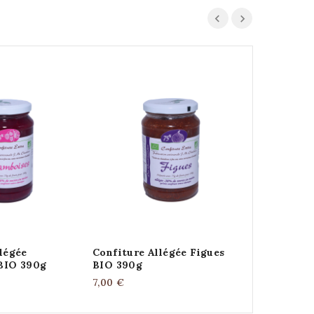
légée
Confiture Allégée Figues
Confiture A
BIO 390g
BIO 390g
BIO 390g
7,00 €
7,00 €