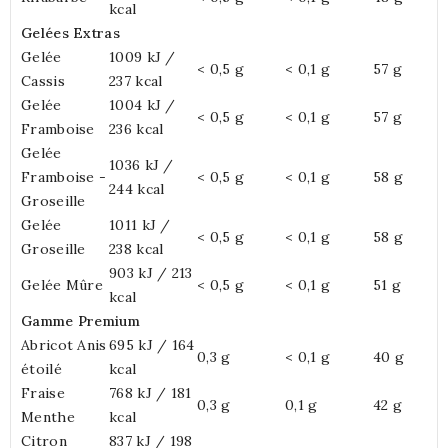
kcal
Gelées Extras
Gelée
1009 kJ /
< 0,5 g
< 0,1 g
57 g
Cassis
237 kcal
Gelée
1004 kJ /
< 0,5 g
< 0,1 g
57 g
Framboise
236 kcal
Gelée
1036 kJ /
Framboise -
< 0,5 g
< 0,1 g
58 g
244 kcal
Groseille
Gelée
1011 kJ /
< 0,5 g
< 0,1 g
58 g
Groseille
238 kcal
903 kJ / 213
Gelée Mûre
< 0,5 g
< 0,1 g
51 g
kcal
Gamme Premium
Abricot Anis
695 kJ / 164
0,3 g
< 0,1 g
40 g
étoilé
kcal
Fraise
768 kJ / 181
0,3 g
0,1 g
42 g
Menthe
kcal
Citron
837 kJ / 198