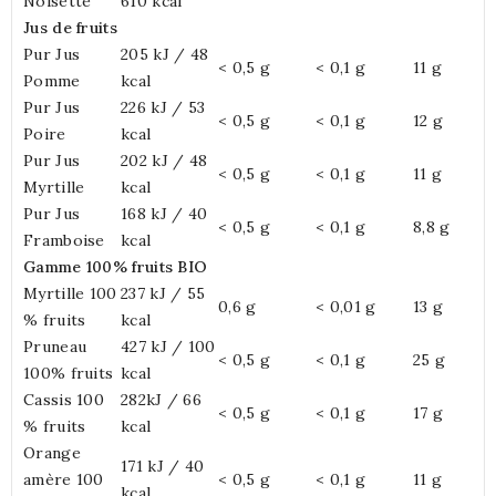
Noisette
610 kcal
Jus de fruits
Pur Jus
205 kJ / 48
< 0,5 g
< 0,1 g
11 g
Pomme
kcal
Pur Jus
226 kJ / 53
< 0,5 g
< 0,1 g
12 g
Poire
kcal
Pur Jus
202 kJ / 48
< 0,5 g
< 0,1 g
11 g
Myrtille
kcal
Pur Jus
168 kJ / 40
< 0,5 g
< 0,1 g
8,8 g
Framboise
kcal
Gamme 100% fruits BIO
Myrtille 100
237 kJ / 55
0,6 g
< 0,01 g
13 g
% fruits
kcal
Pruneau
427 kJ / 100
< 0,5 g
< 0,1 g
25 g
100% fruits
kcal
Cassis 100
282kJ / 66
< 0,5 g
< 0,1 g
17 g
% fruits
kcal
Orange
171 kJ / 40
amère 100
< 0,5 g
< 0,1 g
11 g
kcal