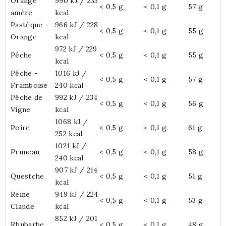
Orange
990 kJ / 233
< 0,5 g
< 0,1 g
57 g
amère
kcal
Pastèque -
966 kJ / 228
< 0,5 g
< 0,1 g
55 g
Orange
kcal
972 kJ / 229
Pêche
< 0,5 g
< 0,1 g
55 g
kcal
Pêche -
1016 kJ /
< 0,5 g
< 0,1 g
57 g
Framboise
240 kcal
Pêche de
992 kJ / 234
< 0,5 g
< 0,1 g
56 g
Vigne
kcal
1068 kJ /
Poire
< 0,5 g
< 0,1 g
61 g
252 kcal
1021 kJ /
Pruneau
< 0,5 g
< 0,1 g
58 g
240 kcal
907 kJ / 214
Questche
< 0,5 g
< 0,1 g
51 g
kcal
Reine
949 kJ / 224
< 0,5 g
< 0,1 g
53 g
Claude
kcal
852 kJ / 201
Rhubarbe
< 0,5 g
< 0,1 g
48 g