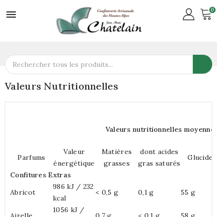
0

Valeurs Nutritionnelles
Valeurs nutritionnelles moyenne
Valeur
Matières
dont acides
Parfums
Glucides
énergétique
grasses
gras saturés
Confitures Extras
986 kJ / 232
Abricot
< 0,5 g
0,1 g
55 g
kcal
1056 kJ /
Airelle
0,7 g
< 0,1 g
58 g