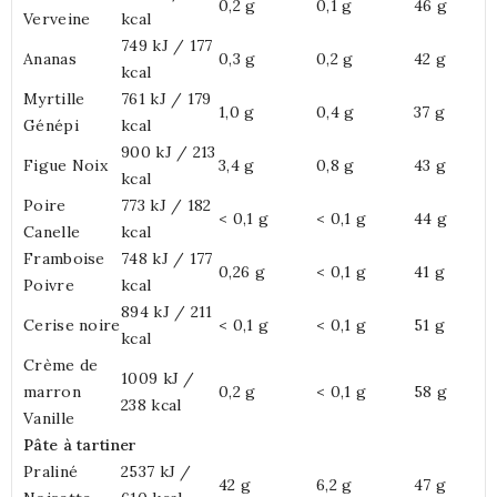
0,2 g
0,1 g
46 g
Verveine
kcal
749 kJ / 177
Ananas
0,3 g
0,2 g
42 g
kcal
Myrtille
761 kJ / 179
1,0 g
0,4 g
37 g
Génépi
kcal
900 kJ / 213
Figue Noix
3,4 g
0,8 g
43 g
kcal
Poire
773 kJ / 182
< 0,1 g
< 0,1 g
44 g
Canelle
kcal
Framboise
748 kJ / 177
0,26 g
< 0,1 g
41 g
Poivre
kcal
894 kJ / 211
Cerise noire
< 0,1 g
< 0,1 g
51 g
kcal
Crème de
1009 kJ /
marron
0,2 g
< 0,1 g
58 g
238 kcal
Vanille
Pâte à tartiner
Praliné
2537 kJ /
42 g
6,2 g
47 g