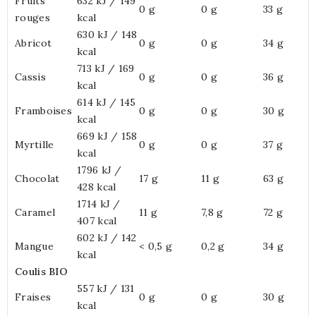
Fruits
632 kJ / 149
0 g
0 g
33 g
rouges
kcal
630 kJ / 148
Abricot
0 g
0 g
34 g
kcal
713 kJ / 169
Cassis
0 g
0 g
36 g
kcal
614 kJ / 145
Framboises
0 g
0 g
30 g
kcal
669 kJ / 158
Myrtille
0 g
0 g
37 g
kcal
1796 kJ /
Chocolat
17 g
11 g
63 g
428 kcal
1714 kJ /
Caramel
11 g
7,8 g
72 g
407 kcal
602 kJ / 142
Mangue
< 0,5 g
0,2 g
34 g
kcal
Coulis BIO
557 kJ / 131
Fraises
0 g
0 g
30 g
kcal