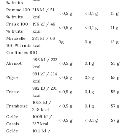
% fruits
Pomme 100
218 kJ / 51
< 0,5 g
< 0,1 g
13 g
% fruits
kcal
Fraise 100
196 kJ / 46
< 0,5 g
< 0,1 g
11 g
% fruits
kcal
Mirabelle
281 kJ / 66
0g
0 g
13 g
100 % fruits
kcal
Confitures BIO
986 kJ / 232
Abricot
< 0,5 g
0,1 g
55 g
kcal
991 kJ / 234
Figue
< 0,5 g
0,2 g
55 g
kcal
982 kJ / 231
Fraise
< 0,5 g
0,1 g
55 g
kcal
1052 kJ /
Framboise
< 0,5 g
0,1 g
57 g
248 kcal
Gelée
1009 kJ /
< 0,5 g
< 0,1 g
57 g
Cassis
237 kcal
Gelée
1011 kJ /