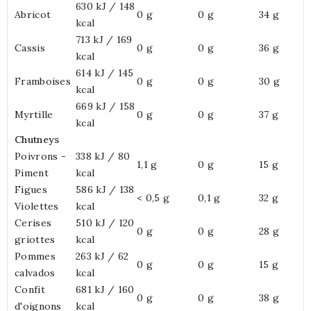
630 kJ / 148
Abricot
0 g
0 g
34 g
kcal
713 kJ / 169
Cassis
0 g
0 g
36 g
kcal
614 kJ / 145
Framboises
0 g
0 g
30 g
kcal
669 kJ / 158
Myrtille
0 g
0 g
37 g
kcal
Chutneys
Poivrons -
338 kJ / 80
1,1 g
0 g
15 g
Piment
kcal
Figues
586 kJ / 138
< 0,5 g
0,1 g
32 g
Violettes
kcal
Cerises
510 kJ / 120
0 g
0 g
28 g
griottes
kcal
Pommes
263 kJ / 62
0 g
0 g
15 g
calvados
kcal
Confit
681 kJ / 160
0 g
0 g
38 g
d'oignons
kcal