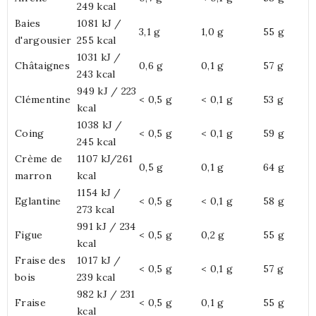
249 kcal
Baies
1081 kJ /
3,1 g
1,0 g
55 g
d'argousier
255 kcal
1031 kJ /
Châtaignes
0,6 g
0,1 g
57 g
243 kcal
949 kJ / 223
Clémentine
< 0,5 g
< 0,1 g
53 g
kcal
1038 kJ /
Coing
< 0,5 g
< 0,1 g
59 g
245 kcal
Crème de
1107 kJ/261
0,5 g
0,1 g
64 g
marron
kcal
1154 kJ /
Eglantine
< 0,5 g
< 0,1 g
58 g
273 kcal
991 kJ / 234
Figue
< 0,5 g
0,2 g
55 g
kcal
Fraise des
1017 kJ /
< 0,5 g
< 0,1 g
57 g
bois
239 kcal
982 kJ / 231
Fraise
< 0,5 g
0,1 g
55 g
kcal