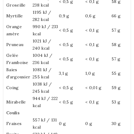
< 0,5 g
< 0,1 g
58 g
Groseille
238 kcal
1195 kJ /
Myrtille
0,9 g
0,6 g
66 g
282 kcal
Orange
990 kJ / 233
< 0,5 g
< 0,1 g
57 g
amère
kcal
1021 kJ /
Pruneau
< 0,5 g
< 0,1 g
58 g
240 kcal
Gelée
1004 kJ /
< 0,5 g
< 0,1 g
57 g
Framboise
236 kcal
Baies
1081 kJ /
3,1 g
1,0 g
55 g
d'argousier
255 kcal
1038 kJ /
Coing
< 0,5 g
< 0,01 g
59 g
245 kcal
944 kJ / 222
Mirabelle
< 0,5 g
< 0,1 g
53 g
kcal
Coulis
557 kJ / 131
Fraises
0 g
0 g
30 g
kcal