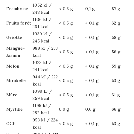
1052 kJ /
Framboise
< 0,5 g
0,1 g
57 g
248 kcal
1106 kJ /
Fruits forêt
< 0,5 g
< 0,1 g
62 g
261 kcal
1039 kJ /
Griotte
< 0,5 g
< 0,1 g
58 g
245 kcal
Mangue-
989 kJ / 233
< 0,5 g
< 0,1 g
56 g
Jasmin
kcal
1023 kJ /
Melon
< 0,5 g
< 0,1 g
59 g
241 kcal
944 kJ / 222
Mirabelle
< 0,5 g
< 0,1 g
53 g
kcal
1099 kJ /
Mûre
< 0,5 g
< 0,1 g
61 g
259 kcal
1195 kJ /
Myrtille
0,9 g
0,6 g
66 g
282 kcal
953 kJ / 224
OCP
< 0,5 g
< 0,1 g
53 g
kcal