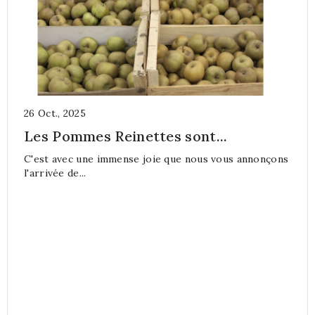
26
Oct.,
2025
2
Les Pommes Reinettes sont...
8
C'est avec une immense joie que nous vous annonçons
C
l'arrivée de...
l