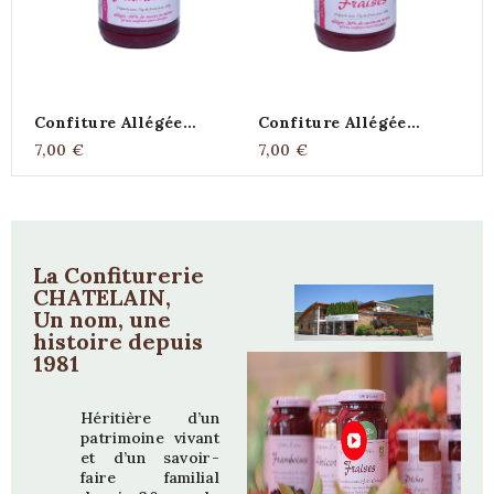
Confiture Allégée
Confiture Allégée
C
Framboises BIO 390g
Fraises BIO 390g
F
7,00 €
7,00 €
6
La Confiturerie
CHATELAIN,
Un nom, une
histoire depuis
1981
Héritière d’un
patrimoine vivant
et d’un savoir-
faire familial