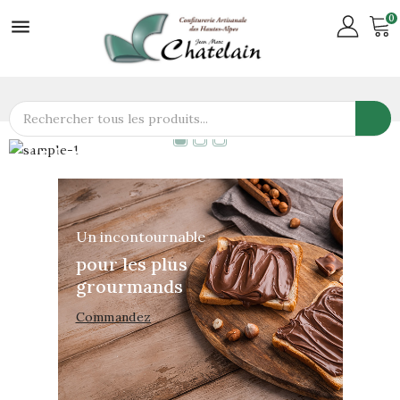
0

Un Large Choix De Confitures
avec plus de 35 parfums
Découvrez
Un incontournable
pour les plus
grourmands
Commandez