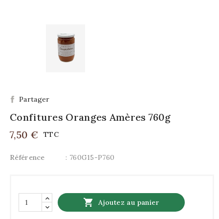
Partager
Confitures Oranges Amères 760g
7,50 €
TTC
Référence
: 760G15-P760

Ajoutez au panier