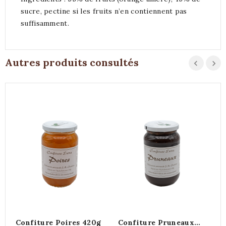
sucre, pectine si les fruits n’en contiennent pas
suffisamment.
Autres produits consultés
Confiture Poires 420g
Confiture Pruneaux
C